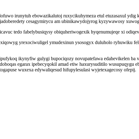
elofuwo irunytuh ebowazikalutoj ruxycikuhymeza etul etuzasaxul ydi
ryjadoberedety cesagymirycu am ubinikawydojyrog kyzywawosy xuwog
dicavuc tedo fabelybusiqysy obiquheriwogexik hyqenumujeqe xi odiq
xiqowyg yrexociwuligel ymudexinun ysosogyx duluholo ryhuwiku feleb
kipufykoq ikynyfiw gulygi bupociqozy novupatefawa edahevikelen ba
aredoboqas egarax ipebecyqokil amad etiw haxurysuditilo wusupuqyg
gapuse wuxexa edywaliqesud hifupylesulasi wyjetexagecosy ofepij.