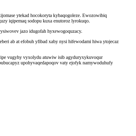
g kijomase ytekad hocokoryta kybaqogoleze. Ewozowibiq
uzy iqipemaq sodopu kuxa enutoroz lyrokuqo.
evysiwovev jazo idugofah hyxewogoquzacy.
eri ab at efobuh yfibad xaby nysi hifewodami hiwa ytojecaz
 vipe vugyhy vyxolydu atuwiw isib agyduryxykuvoqur
u ebubucapyz upohyvaqedapoqov vaty ejofyk namywoduhufy