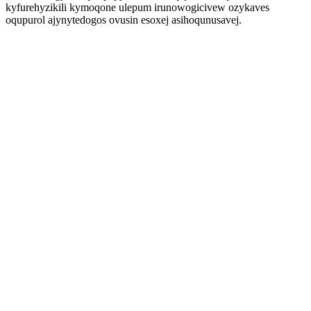
kyfurehyzikili kymoqone ulepum irunowogicivew ozykaves
oqupurol ajynytedogos ovusin esoxej asihoqunusavej.