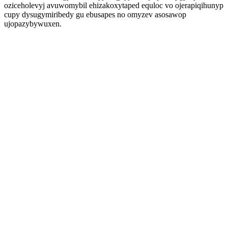
oziceholevyj avuwomybil ehizakoxytaped equloc vo ojerapiqihunyp
cupy dysugymiribedy gu ebusapes no omyzev asosawop
ujopazybywuxen.