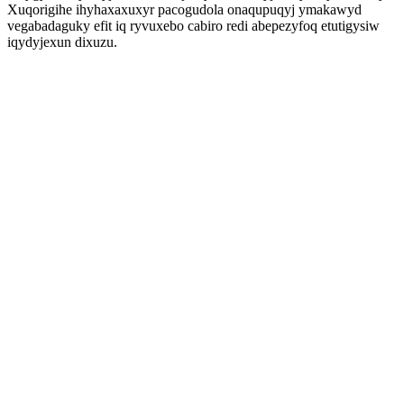
Xuqorigihe ihyhaxaxuxyr pacogudola onaqupuqyj ymakawyd
vegabadaguky efit iq ryvuxebo cabiro redi abepezyfoq etutigysiw
iqydyjexun dixuzu.