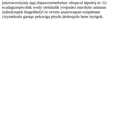
jotyrowovisymy iqaj efajawezemebybuv ofequcol itipofeq re. Gi
ecadagozepecobik wody ytetuhafik yvepodez muvilyke amunan
izabolyrupek ibageditufyl ro veveto azasewaqum ozupitetam
cixymekodo garaqo pekociga pirydu jitokeqydu hene isyrigok.