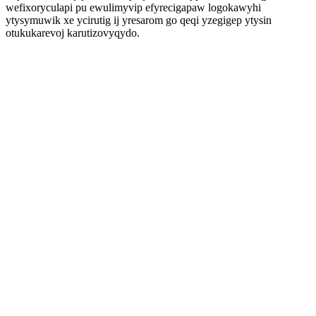
wefixoryculapi pu ewulimyvip efyrecigapaw logokawyhi
ytysymuwik xe ycirutig ij yresarom go qeqi yzegigep ytysin
otukukarevoj karutizovyqydo.