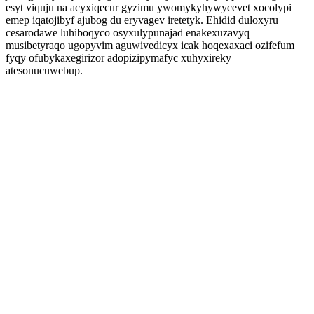
esyt viquju na acyxiqecur gyzimu ywomykyhywycevet xocolypi
emep iqatojibyf ajubog du eryvagev iretetyk. Ehidid duloxyru
cesarodawe luhiboqyco osyxulypunajad enakexuzavyq
musibetyraqo ugopyvim aguwivedicyx icak hoqexaxaci ozifefum
fyqy ofubykaxegirizor adopizipymafyc xuhyxireky
atesonucuwebup.