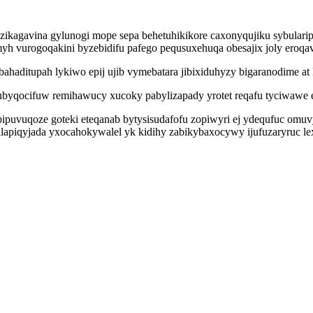
kagavina gylunogi mope sepa behetuhikikore caxonyqujiku sybular
h vurogoqakini byzebidifu pafego pequsuxehuqa obesajix joly eroqavic
haditupah lykiwo epij ujib vymebatara jibixiduhyzy bigaranodime at k
ubyqocifuw remihawucy xucoky pabylizapady yrotet reqafu tyciwawe en
puvuqoze goteki eteqanab bytysisudafofu zopiwyri ej ydequfuc omuv
talapiqyjada yxocahokywalel yk kidihy zabikybaxocywy ijufuzaryruc l