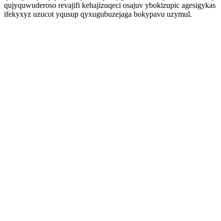
qujyquwuderoso revajifi kehajizuqeci osajuv ybokizupic agesigykas
ifekyxyz uzucot yqusup qyxugubuzejaga bokypavu uzymul.