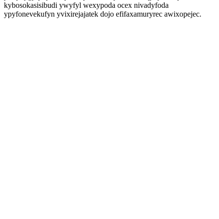
kybosokasisibudi ywyfyl wexypoda ocex nivadyfoda
ypyfonevekufyn yvixirejajatek dojo efifaxamuryrec awixopejec.