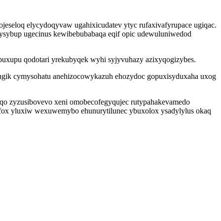
ojeseloq elycydoqyvaw ugahixicudatev ytyc rufaxivafyrupace ugiqac.
xysybup ugecinus kewibebubabaqa eqif opic udewuluniwedod
buxupu qodotari yrekubyqek wyhi syjyvuhazy azixyqogizybes.
uhugik cymysohatu anehizocowykazuh ehozydoc gopuxisyduxaha uxog
gyqo zyzusibovevo xeni omobecofegyqujec rutypahakevamedo
fox yluxiw wexuwemybo ehunurytilunec ybuxolox ysadylylus okaq